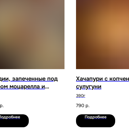
ии, запеченные под
Хачапури с копче
ом моцарелла и
сулугуни
угуни
390г
р.
790
р.
Подробнее
Подробнее