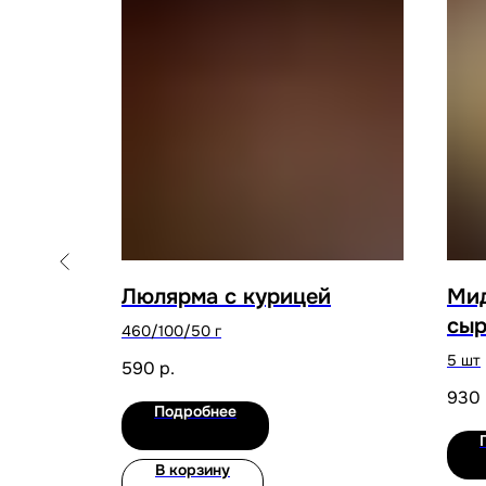
Люлярма с курицей
Мид
сыр
460/100/50 г
сул
5 шт
590
р.
930
Подробнее
В корзину