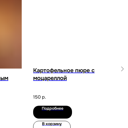
Картофельное пюре с
ным
моцареллой
Гр
150
р.
50
р
Подробнее
В корзину