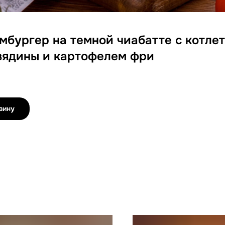
бургер на темной чиабатте с котлет
вядины и картофелем фри
зину