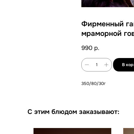
Фирменный гам
мраморной го
990
р.
В кор
350/80/30г
С этим блюдом заказывают: