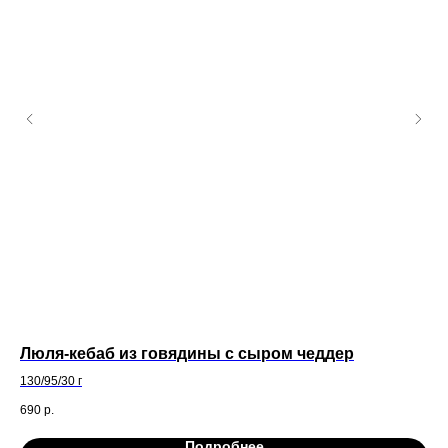
Люля-кебаб из говядины с сыром чеддер
Ры
130/95/30 г
1115
690
р.
6 9
Подробнее