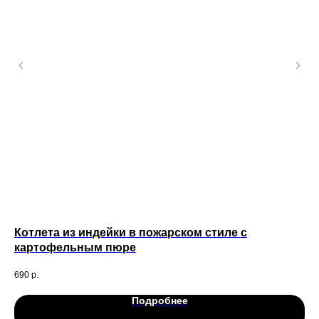
Котлета из индейки в пожарском стиле с
Са
картофельным пюре
180
690
р.
33
Подробнее