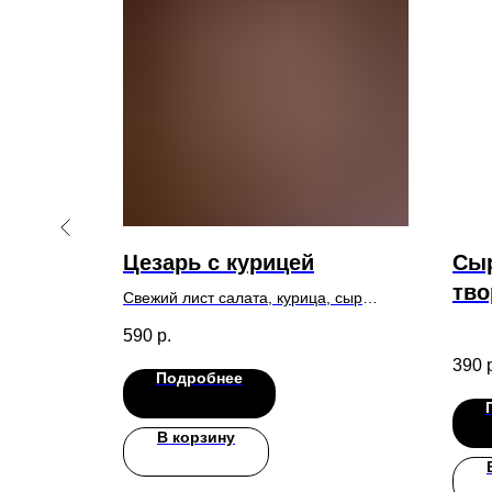
с
Цезарь с курицей
Сыр
тво
Свежий лист салата, курица, сыр
чё
пармезан, помидоры черри, сухарики,
590
р.
соус цезарь
390
Подробнее
В корзину