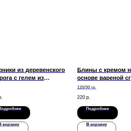
ники из деревенского
Блины с кремом н
рога с гелем из
основе вареной с
рной смородины
и орехов
120/30 гр.
р.
220
р.
Подробнее
Подробнее
В корзину
В корзину