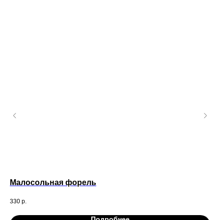
Малосольная форель
Зе
330
р.
70
Подробнее