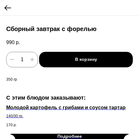
Сборный завтрак с форелью
990
р.
В корзину
350 гр
С этим блюдом заказывают:
Молодой картофель с грибами и соусом тартар
Си
фе
140/30 гр.
100
170
р.
25
Подробнее