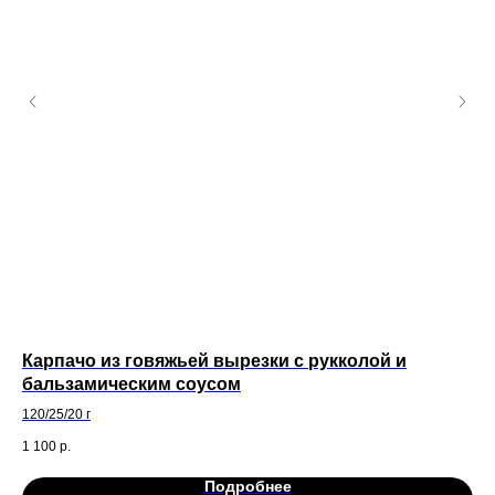
Карпачо из говяжьей вырезки с рукколой и
Ов
бальзамическим соусом
295 
120/25/20 г
49
1 100
р.
Подробнее