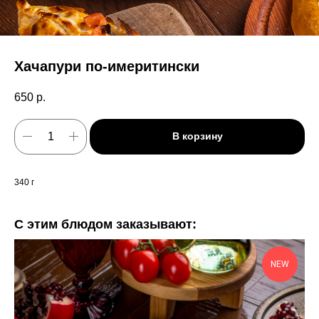
Хачапури по-имеритински
650
р.
В корзину
340 г
С этим блюдом заказывают:
NEW