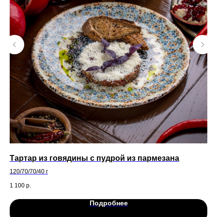
Тартар из говядины с пудрой из пармезана
Па
ф
120/70/70/40 г
120
1 100
р.
49
Подробнее