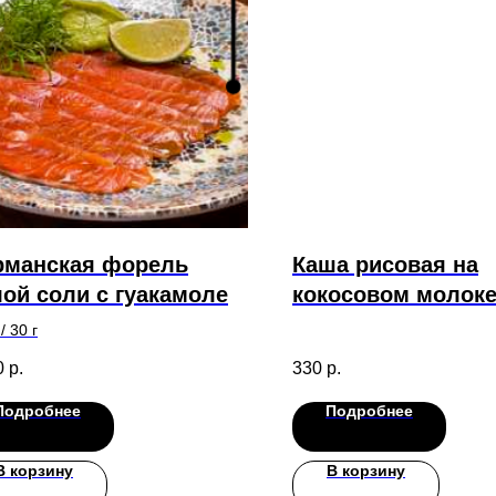
рманская форель
Каша рисовая на
ой соли с гуакамоле
кокосовом молоке
мякотью манго
/ 30 г
0
р.
330
р.
Подробнее
Подробнее
В корзину
В корзину