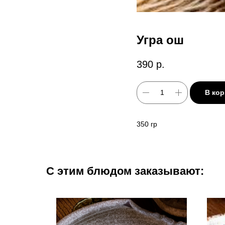
Угра ош
390
р.
В кор
350 гр
С этим блюдом заказывают:
NEW