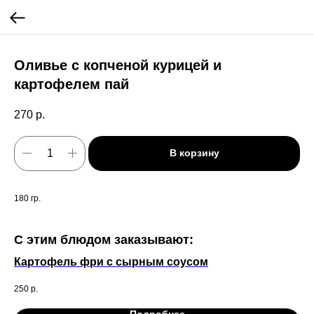
Оливье с копченой курицей и
картофелем пай
270
р.
В корзину
180 гр.
С этим блюдом заказывают:
Картофель фри с сырным соусом
Ов
250
р.
19