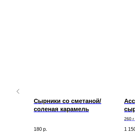
Сырники со сметаной/
Асс
соленая карамель
сы
иликом
260 г 
180
р.
1 15