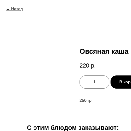
Назад
Овсяная каша 
220
р.
В кор
250 гр
С этим блюдом заказывают: