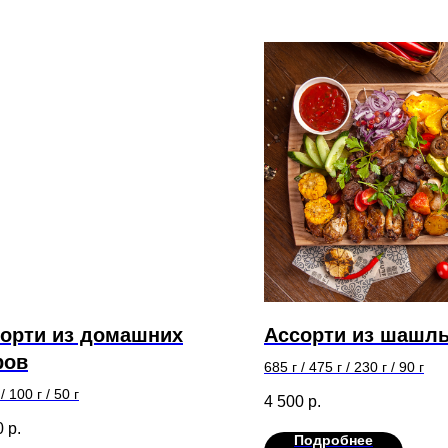
орти из домашних
Ассорти из шашл
ров
685 г / 475 г / 230 г / 90 г
/ 100 г / 50 г
4 500
р.
0
р.
Подробнее