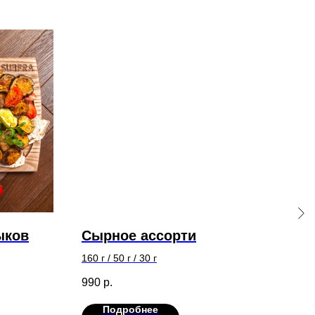
ыков
Сырное ассорти
Пе
сы
160 г / 50 г / 30 г
фи
250 
990
р.
690
Подробнее