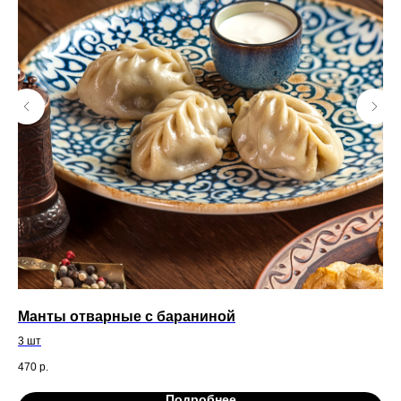
Манты отварные с бараниной
Ми
су
3 шт
5 ш
470
р.
93
Подробнее