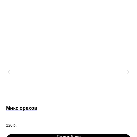
Микс орехов
Хр
210
220
р.
65
Подробнее