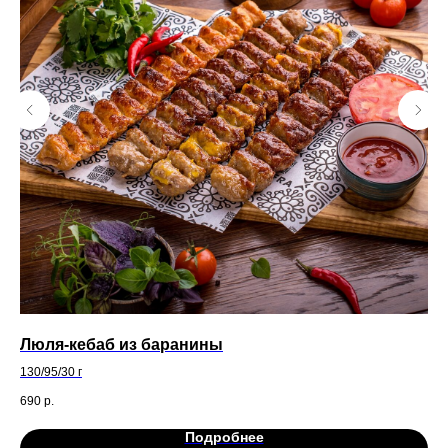
Люля-кебаб из баранины
А
130/95/30 г
Кис
690
р.
48
Подробнее