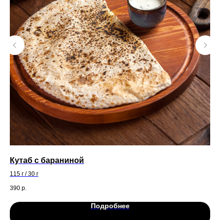
Кутаб с бараниной
Та
115 г / 30 г
390
р.
50
Подробнее