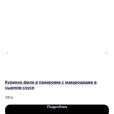
Куриное филе в панировке с макарошками в
Фо
сырном соусе
220
330
р.
1 4
Подробнее