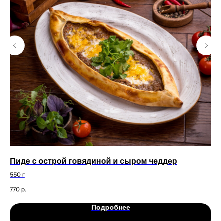
Пиде с острой говядиной и сыром чеддер
Це
550 г
Све
сух
770
р.
79
Подробнее