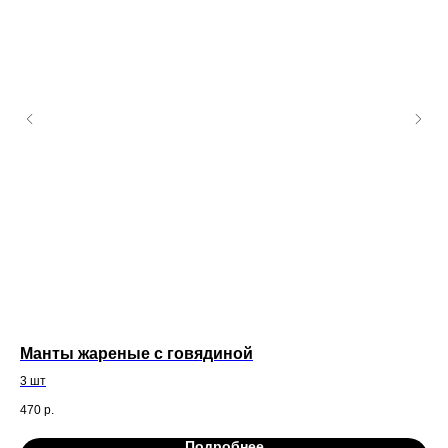
Манты жареные с говядиной
Чк
3 шт
Жар
зел
470
р.
79
Подробнее