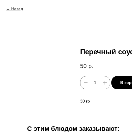
Назад
Перечный соу
50
р.
В кор
30 гр
С этим блюдом заказывают: