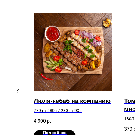
татом
Люля-кебаб на компанию
Том
мяс
770 г / 280 г / 230 г / 90 г
ма
180/1
4 900
р.
370
Подробнее