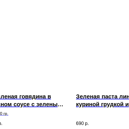
леная говядина в
Зеленая паста ли
ном соусе с зеленым
куриной грудкой и
слом
брокколи
0 гр.
р.
690
р.