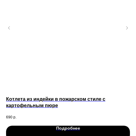
Котлета из индейки в пожарском стиле с
Лю
картофельным пюре
130
69
690
р.
Подробнее