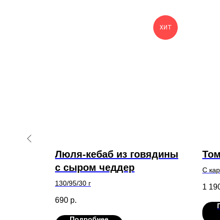
ХИТ
й
Люля-кебаб из говядины
Том
с сыром чеддер
С ка
гриб
130/95/30 г
1 19
690
р.
Подробнее