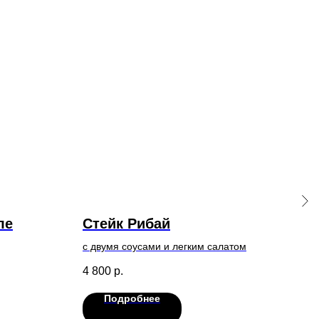
ле
Стейк Рибай
Сэ
гр
с двумя соусами и легким салатом
4 800
р.
250
Подробнее