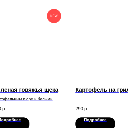
NEW
леная говяжья щека
Картофель на гри
ртофельным пюре и белыми
ами в соусе Демиглас
0
р.
290
р.
Подробнее
Подробнее