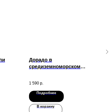
ли
Дорадо в
Ко
средиземноморском
100 
стиле с томатами
490
1 590
р.
Подробнее
В корзину