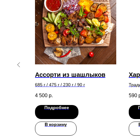
 фри
Ассорти из шашлыков
Хар
685 г / 475 г / 230 г / 90 г
Трад
с рис
4 500
р.
590
тома
груз
Подробнее
В корзину