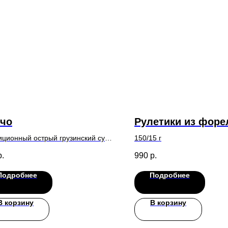
чо
Рулетики из форе
иционный острый грузинский суп
150/15 г
ом и кусочками нежной говядины,
р.
990
р.
тной поджаркой и ароматными
инскими специями
Подробнее
Подробнее
В корзину
В корзину