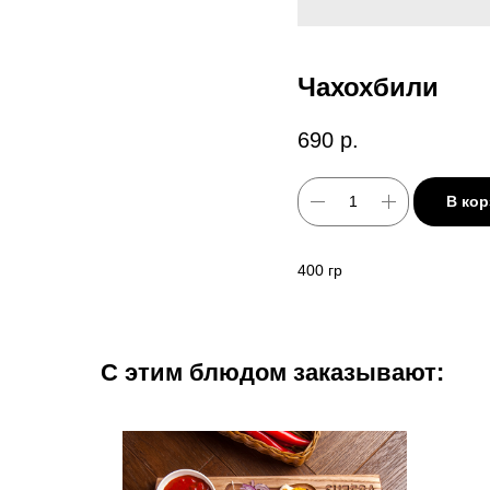
Чахохбили
690
р.
В кор
400 гр
С этим блюдом заказывают: