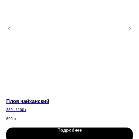
Плов чайханский
Лю
350 г / 100 г
180
690
р.
39
Подробнее