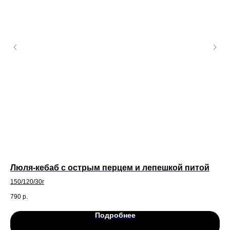
Люля-кебаб с острым перцем и лепешкой питой
Бе
150/120/30г
С к
790
р.
89
Подробнее