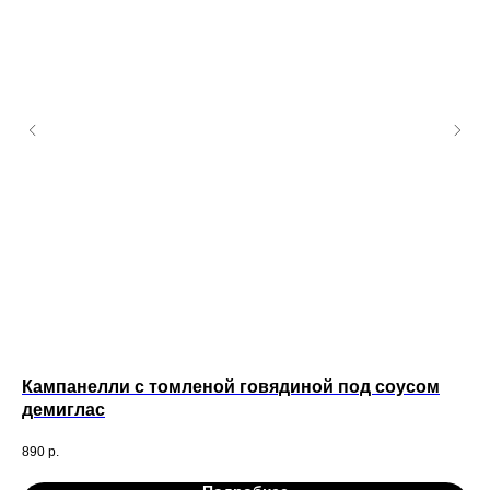
Кампанелли с томленой говядиной под соусом
Ка
демиглас
ор
890
р.
33