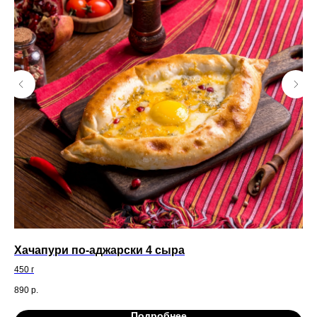
Ва
Хачапури по-аджарски 4 сыра
ст
450 г
270
890
р.
69
Подробнее